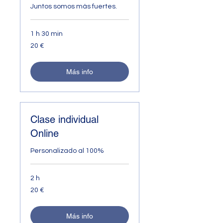
Juntos somos más fuertes.
1 h 30 min
20
20 €
euros
Más info
Clase individual
Online
Personalizado al 100%
2 h
20
20 €
euros
Más info