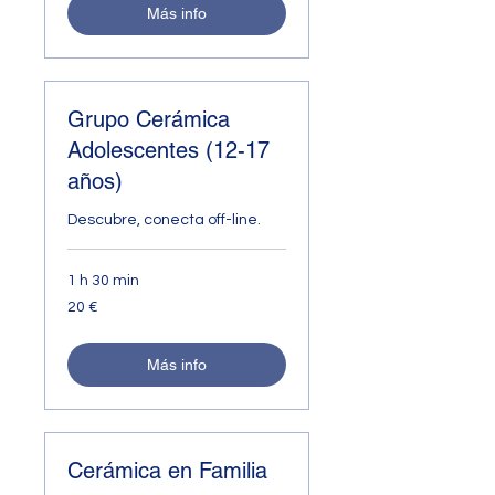
Más info
Grupo Cerámica
Adolescentes (12-17
años)
Descubre, conecta off-line.
1 h 30 min
20
20 €
euros
Más info
Cerámica en Familia