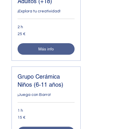
Adultos (+18)
¡Explora tu creatividad!
2 h
25
25 €
euros
Más info
Grupo Cerámica
Niños (6-11 años)
¡Juega con Barro!
1 h
15
15 €
euros