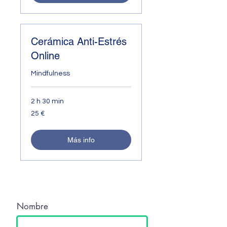
Cerámica Anti-Estrés
Online
Mindfulness
2 h 30 min
25
25 €
euros
Más info
Formulario de Contacto
Nombre