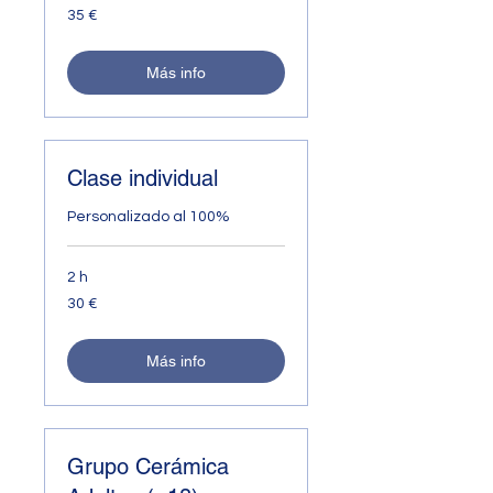
35
35 €
euros
Más info
Clase individual
Personalizado al 100%
2 h
30
30 €
euros
Más info
Grupo Cerámica