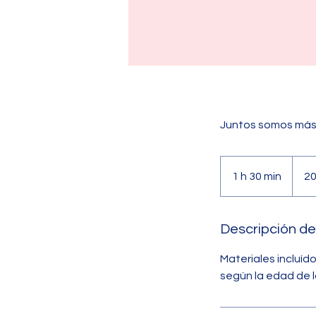
Juntos somos más 
20
euros
1 h 30 min
1
20
3
0
Descripción del
Materiales incluí
m
según la edad de l
i
n