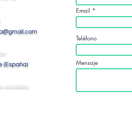
Email
l
ca@gmail.com
Teléfono
ón
Mensaje
 (
España)
s sociales: