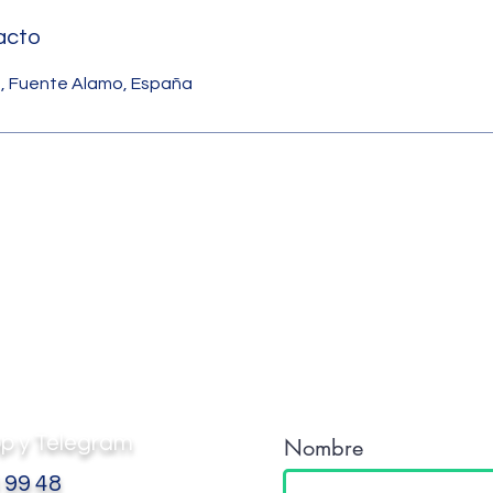
acto
1, Fuente Alamo, España
Formulario de Con
p y Telegram
Nombre
 99 48​