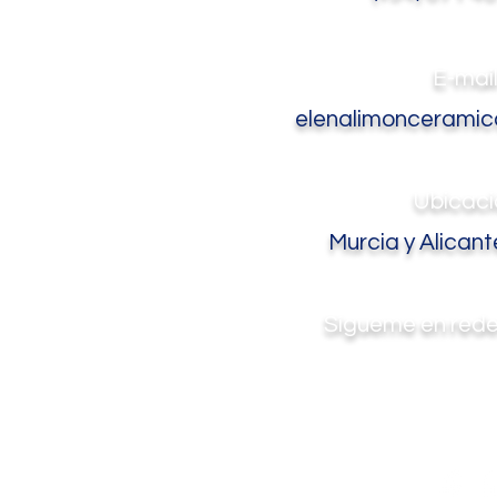
E-mai
elenalimoncerami
Ubicaci
Murcia y Alicante
Sígueme en rede